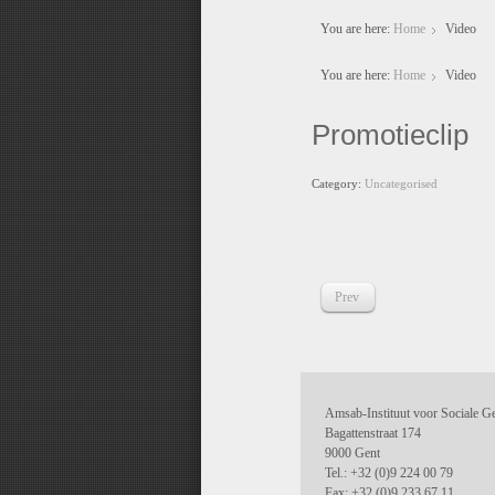
You are here:
Home
Video
You are here:
Home
Video
Promotieclip
Category:
Uncategorised
Prev
Amsab-Instituut voor Sociale G
Bagattenstraat 174
9000 Gent
Tel.: +32 (0)9 224 00 79
Fax: +32 (0)9 233 67 11