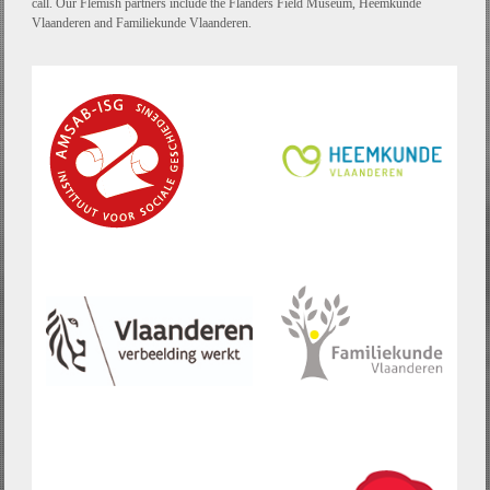
call. Our Flemish partners include the Flanders Field Museum, Heemkunde
Vlaanderen and Familiekunde Vlaanderen.